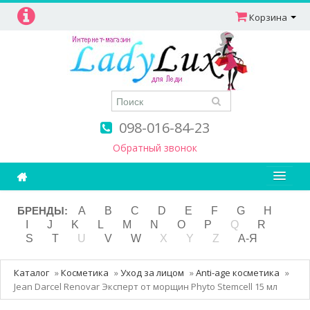
Корзина
098-016-84-23
Обратный звонок
Ароматерапия
БРЕНДЫ:
A
B
C
D
E
F
G
H
I
J
K
L
M
N
O
P
Q
R
Витамины
S
T
U
V
W
X
Y
Z
А-Я
Детям и мамам
Каталог
»
Косметика
»
Уход за лицом
»
Anti-age косметика
»
Косметика
Jean Darcel Renovar Эксперт от морщин Phyto Stemcell 15 мл