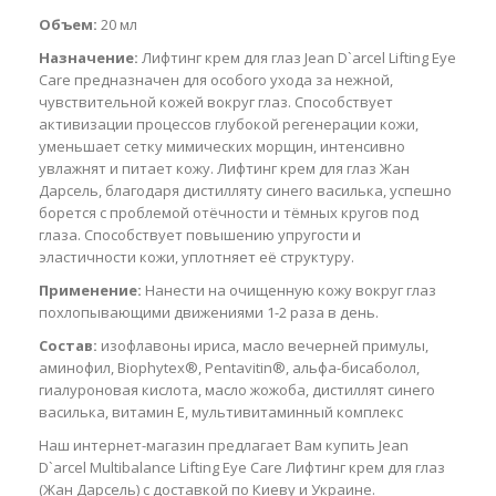
Объем:
20 мл
Назначение:
Лифтинг крем для глаз Jean D`arcel Lifting Eye
Care предназначен для особого ухода за нежной,
чувствительной кожей вокруг глаз. Способствует
активизации процессов глубокой регенерации кожи,
уменьшает сетку мимических морщин, интенсивно
увлажнят и питает кожу. Лифтинг крем для глаз Жан
Дарсель, благодаря дистилляту синего василька, успешно
борется с проблемой отёчности и тёмных кругов под
глаза. Способствует повышению упругости и
эластичности кожи, уплотняет её структуру.
Применение:
Нанести на очищенную кожу вокруг глаз
похлопывающими движениями 1-2 раза в день.
Состав:
изофлавоны ириса, масло вечерней примулы,
аминофил, Biophytex®, Pentavitin®, альфа-бисаболол,
гиалуроновая кислота, масло жожоба, дистиллят синего
василька, витамин E, мультивитаминный комплекс
Наш интернет-магазин предлагает Вам купить Jean
D`arcel Multibalance Lifting Eye Care Лифтинг крем для глаз
(Жан Дарсель) с доставкой по Киеву и Украине.