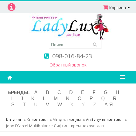
Корзина
098-016-84-23
Обратный звонок
Ароматерапия
БРЕНДЫ:
A
B
C
D
E
F
G
H
I
J
K
L
M
N
O
P
Q
R
Витамины
S
T
U
V
W
X
Y
Z
А-Я
Детям и мамам
Каталог
»
Косметика
»
Уход за лицом
»
Anti-age косметика
»
Косметика
Jean D`arcel Multibalance Лифтинг крем вокруг глаз