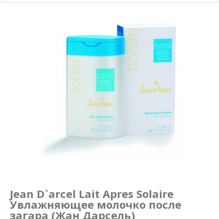
Маникюр и педикюр
Похудение
Jean D`arcel Lait Apres Solaire
Увлажняющее молочко после
загара (Жан Дарсель)