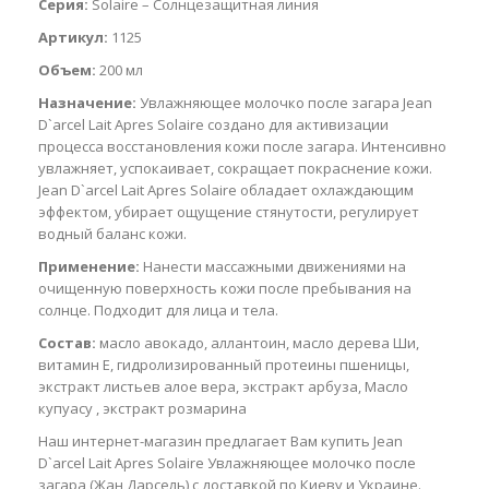
Серия:
Solaire – Солнцезащитная линия
Артикул:
1125
Объем:
200 мл
Назначение:
Увлажняющее молочко после загара Jean
D`arcel Lait Apres Solaire создано для активизации
процесса восстановления кожи после загара. Интенсивно
увлажняет, успокаивает, сокращает покраснение кожи.
Jean D`arcel Lait Apres Solaire обладает охлаждающим
эффектом, убирает ощущение стянутости, регулирует
водный баланс кожи.
Применение:
Нанести массажными движениями на
очищенную поверхность кожи после пребывания на
солнце. Подходит для лица и тела.
Состав:
масло авокадо, аллантоин, масло дерева Ши,
витамин E, гидролизированный протеины пшеницы,
экстракт листьев алое вера, экстракт арбуза, Масло
купуасу , экстракт розмарина
Наш интернет-магазин предлагает Вам купить Jean
D`arcel Lait Apres Solaire Увлажняющее молочко после
загара (Жан Дарсель) с доставкой по Киеву и Украине.