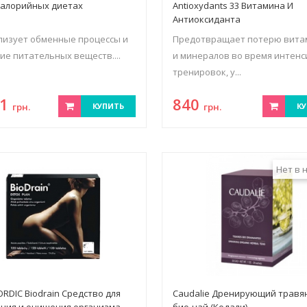
калорийных диетах
Antioxydants 33 Витамина И
Антиоксиданта
изует обменные процессы и
Предотвращает потерю вита
ие питательных веществ....
и минералов во время интен
тренировок, у...
51
840
грн.
КУПИТЬ
грн.
КУ
Нет в 
RDIC Biodrain Средство для
Caudalie Дренирующий травя
ния и очищения организма
био-чай (Кодали)