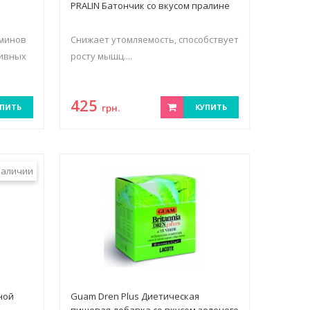
PRALIN Батончик со вкусом пралине
минов
Снижает утомляемость, способствует
сивных
росту мышц....
425
ПИТЬ
грн.
КУПИТЬ
наличии
ной
Guam Dren Plus Диетическая
пищевая добавка со вкусом зеленого