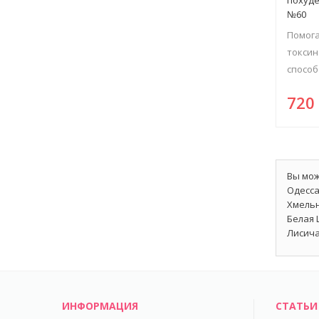
№60
Помога
токсин
способс
72
Вы мож
Одесса
Хмельн
Белая 
Лисича
ИНФОРМАЦИЯ
СТАТЬИ