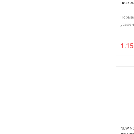
низко
Нормал
усвоен
1.1
NEW NO
похуде