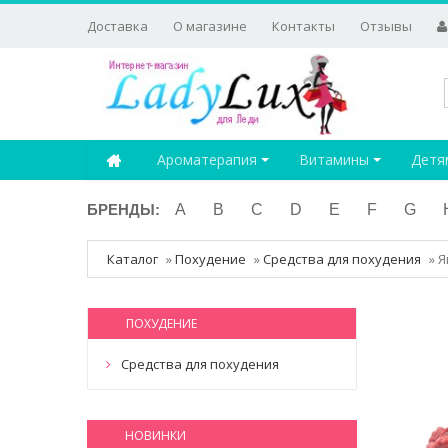
Доставка
О магазине
Контакты
Отзывы
Ароматерапия
Витамины
Детя
БРЕНДЫ:
A
B
C
D
E
F
G
Каталог
»
Похудение
»
Средства для похудения
»
Я
ПОХУДЕНИЕ
Средства для похудения
НОВИНКИ