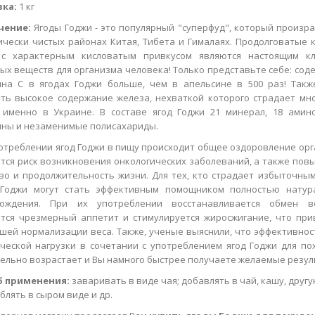
вка:
1 кг
чение:
Ягоды Годжи - это популярный "суперфуд", который произра
ически чистых районах Китая, Тибета и Гималаях. Продолговатые 
 с характерным кисловатым привкусом являются настоящим к
ых веществ для организма человека! Только представьте себе: сод
на С в ягодах Годжи больше, чем в апельсине в 500 раз! Такж
ть высокое содержание железа, нехваткой которого страдает мн
именно в Украине. В составе ягод Годжи 21 минерал, 18 амино
ны и незаменимые полисахариды.
отреблении ягод Годжи в пищу происходит общее оздоровление орг
тся риск возникновения онкологических заболеваний, а также пов
во и продолжительность жизни. Для тех, кто страдает избыточным
 Годжи могут стать эффективным помощником полностью натур
хождения. При их употреблении восстанавливается обмен ве
тся чрезмерный аппетит и стимулируется жиросжигание, что при
шей нормализации веса. Также, ученые выяснили, что эффективнос
ческой нагрузки в сочетании с употреблением ягод Годжи для по
ельно возрастает и Вы намного быстрее получаете желаемые резул
б применения:
заваривать в виде чая; добавлять в чай, кашу, другу
блять в сыром виде и др.