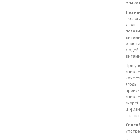
Упако
Назна
эколог
ягоды
полезн
витами
отмети
людей 
витами
При уп
снижае
качест
ягоды
проис
снижае
скорей
и физи
значит
Спосо
употре