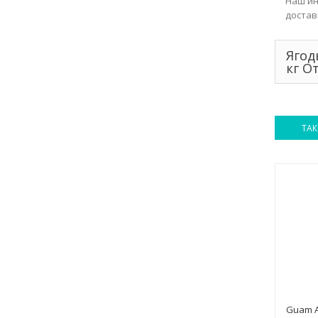
Наш ин
достав
Ягод
кг О
ТАК
Guam A