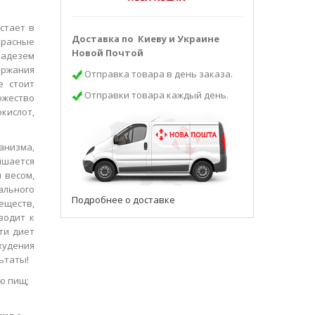
стает в
Доставка по Киеву и Украине
красные
Новой Почтой
ладезем
ержания
Отправка товара в день заказа.
е стоит
Отправки товара каждый день.
ожество
кислот,
анизма,
ышается
 весом,
ального
Подробнее о доставке
ществ,
водит к
ти диет
худения
ьтаты!
ю пищ;