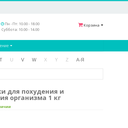
Пн - Пт: 10.00 - 18.00
Корзина
Суббота: 10.00 - 14.00
дение
T
U
V
W
X
Y
Z
А-Я
и для похудения и
ия организма 1 кг
аличии