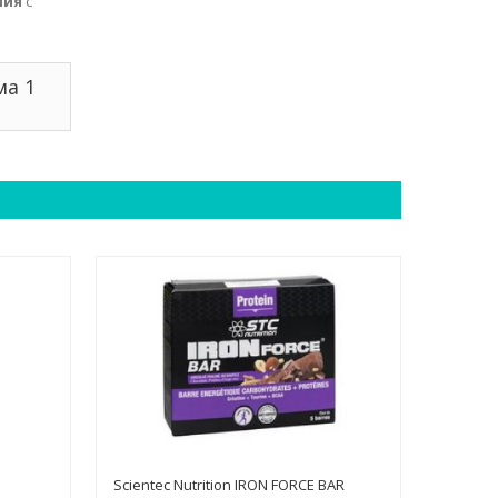
ния
с
ма 1
Scientec Nutrition IRON FORCE BAR