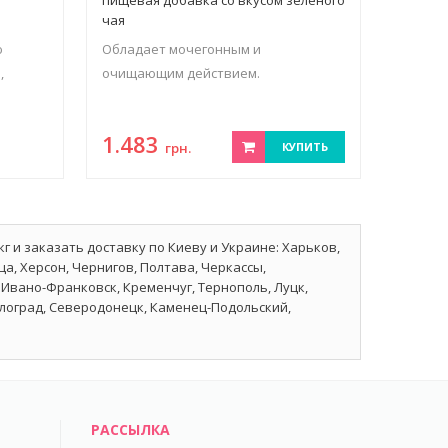
чая
ю
Обладает мочегонным и
,
очищающим действием.
1.483
грн.
КУПИТЬ
г и заказать доставку по Киеву и Украине: Харьков,
а, Херсон, Чернигов, Полтава, Черкассы,
Ивано-Франковск, Кременчуг, Тернополь, Луцк,
влоград, Северодонецк, Каменец-Подольский,
РАССЫЛКА