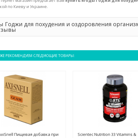
тернет магазин предлагает Вам
купить ягоды Годжи для похуде
кой по Киеву и Украине.
ы Годжи для похудения и оздоровления организ
тзывы
ЖЕ РЕКОМЕНДУЕМ СЛЕДУЮЩИЕ ТОВАРЫ:
xiSnell Пищевая добавка при
Scientec Nutrition 33 Vitamins &