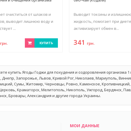
ет очиститься от шлаков и
Выводит токсины и излишню
ов, выводит лишнюю воду и
жидкость, помогает при диете
твует ...
активизирует обмен в...
0
341
грн.
КУПИТЬ
грн.
ете купить Ягоды Годжи для похудения и оздоровления организма 1 к
, Днепр, Запорожье, Львов, Кривой Рог, Николаев, Мариуполь, Винниц
ицкий, Сумы, Житомир, Черновцы, Ровно, Каменское, Кропивницкий, 
Церковь, Краматорск, Мелитополь, Никополь, Ужгород, Бердянск, Па
нск, Бровары, Александрия и другие города Украины.
МОИ ДАННЫЕ