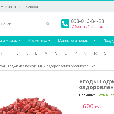
Мои заказы
Вход
098-016-84-23
Обратный звонок
м и мамам
Косметика
Маникюр и педикюр
Поху
H
I
J
K
L
M
N
O
P
Q
R
S
годы Годжи для похудения и оздоровления организма 1 кг
Ягоды Годж
оздоровлен
Наличие:
Есть в н
600
грн.