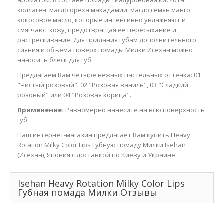
ароматом. В составе помады гиалуроновая кислота,
коллаген, масло ореха макадамии, масло семян манго,
кокосовое масло, которые интенсивно увлажняют и
смягчают кожу, предотвращая ее пересыхание и
растрескивание. Для придания губам дополнительного
сияния и объема поверх помады Милки Исехан можно
наносить блеск для губ.
Предлагаем Вам четыре нежных пастельных оттенка: 01
"Чистый розовый", 02 "Розовая ваниль", 03 "Сладкий
розовый" или 04 "Розовая корица".
Применение:
Равномерно нанесите на всю поверхность
губ.
Наш интернет-магазин предлагает Вам купить Heavy
Rotation Milky Color Lips Губную помаду Милки Isehan
(Исехан), Япония с доставкой по Киеву и Украине.
Isehan Heavy Rotation Milky Color Lips
Губная помада Милки Отзывы