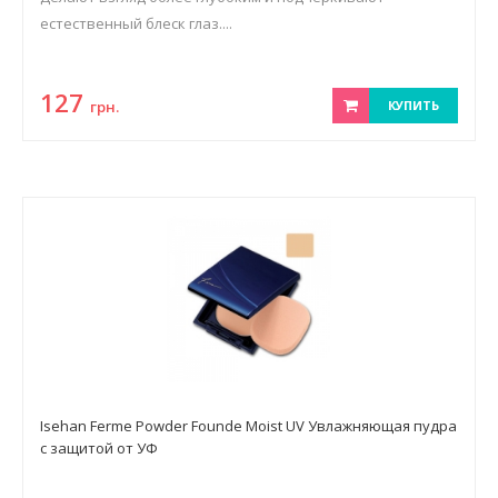
естественный блеск глаз....
127
грн.
КУПИТЬ
Isehan Ferme Powder Founde Moist UV Увлажняющая пудра
с защитой от УФ