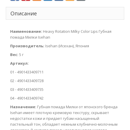
Описание
Наименование:
Heavy Rotation Milky Color Lips Губная
помада Милки Isehan
Производитель:
Isehan (Исехан), Япония
Вес:
5 г
Артикул:
01 - 4901433409711
02 - 4901433409728
03 - 4901433409735
04 - 4901433409742
Назначение:
Губная помада Милки от японского бренда
Isehan имеет плотную кремовую текстуру, скрывает
недостатки кожи и придает губам насыщенный
пастельный тон, обладает нежным клубнично-молочным