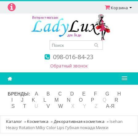
Корзина
098-016-84-23
Обратный звонок
Ароматерапия
БРЕНДЫ:
A
B
C
D
E
F
G
H
I
J
K
L
M
N
O
P
Q
R
Витамины
S
T
U
V
W
X
Y
Z
А-Я
Детям и мамам
Каталог
»
Косметика
»
Декоративная косметика
»
Isehan
Косметика
Heavy Rotation Milky Color Lips Губная помада Милки