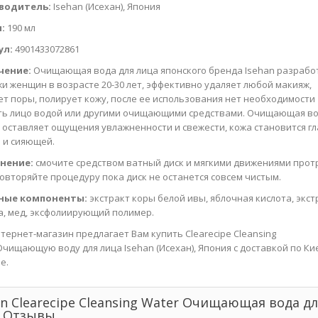
водитель:
Isehan (Исехан), Япония
:
190 мл
ул:
4901433072861
чение:
Очищающая вода для лица японского бренда Isehan разрабо
жи женщин в возрасте 20-30 лет, эффективно удаляет любой макияж,
т поры, полирует кожу, после ее использования нет необходимости
ь лицо водой или другими очищающими средствами. Очищающая в
 оставляет ощущения увлажненности и свежести, кожа становится гл
 и сияющей.
нение:
смочите средством ватный диск и мягкими движениями прот
повторяйте процедуру пока диск не останется совсем чистым.
ные компоненты:
экстракт коры белой ивы, яблочная кислота, экст
а, мед, эксфолиирующий полимер.
тернет-магазин предлагает Вам купить Clearecipe Cleansing
Очищающую воду для лица Isehan (Исехан), Япония с доставкой по Ки
е.
an Clearecipe Cleansing Water Очищающая вода д
 Отзывы