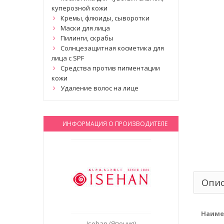
куперозной кожи
Кремы, флюиды, сыворотки
Маски для лица
Пилинги, скрабы
Солнцезащитная косметика для
лица с SPF
Средства против пигментации
кожи
Удаление волос на лице
ИНФОРМАЦИЯ О ПРОИЗВОДИТЕЛЕ
Опи
Наиме
Isehan (Япония)