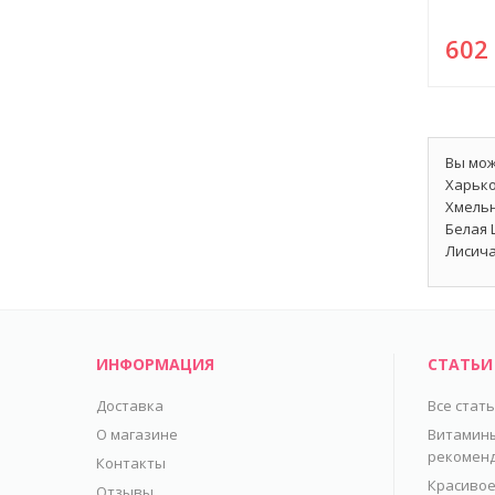
60
Вы мож
Харько
Хмельн
Белая 
Лисича
ИНФОРМАЦИЯ
СТАТЬИ
Доставка
Все стат
О магазине
Витамины
рекомен
Контакты
Красивое
Отзывы