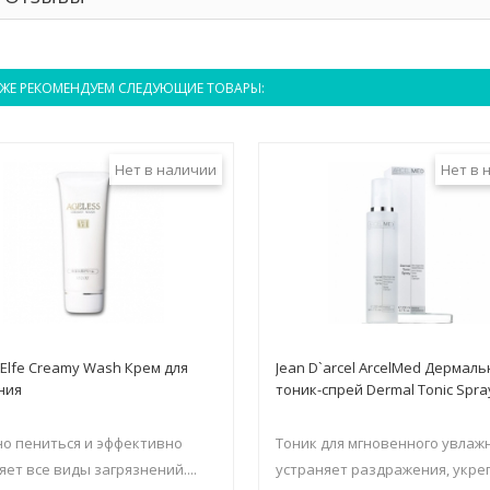
ЖЕ РЕКОМЕНДУЕМ СЛЕДУЮЩИЕ ТОВАРЫ:
Нет в наличии
Нет в 
 Elfe Creamy Wash Крем для
Jean D`arcel ArcelMed Дермал
ния
тоник-спрей Dermal Tonic Spra
о пениться и эффективно
Тоник для мгновенного увлаж
яет все виды загрязнений....
устраняет раздражения, укре