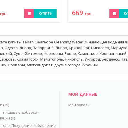
2
669
грн.
КУПИТЬ
грн.
КУ
ете купить Isehan Clearecipe Cleansing Water Очищающая вода для л
в, Одесса, Днепр, Запорожье, Львов, Кривой Рог, Николаев, Мариупол
ицкий, Сумы, Житомир, Черновцы, Ровно, Каменское, Кропивницкий, 
Церковь, Краматорск, Мелитополь, Никополь, Ужгород, Бердянск, Па
нск, Бровары, Александрия и другие города Украины.
МОИ ДАННЫЕ
ьи
(25)
Мои заказы
, пищевые добавки -
дации
(1)
 тело. Похудение, избавление