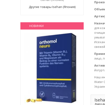
Произ
Другие товары Isehan (Япония)
Объем
Артик
Назна
НОВИНКИ
для ко
очищае
умыват
Исехан
свежей
Приме
лицо, 
Актив
йогурт
Наш ин
Water 
Украин
Iseh
лица