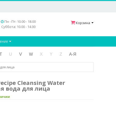
Пн - Пт: 10.00 - 18.00
Корзина
Суббота: 10.00 - 14.00
дение
T
U
V
W
X
Y
Z
А-Я
 для лица
recipe Cleansing Water
 вода для лица
аличии