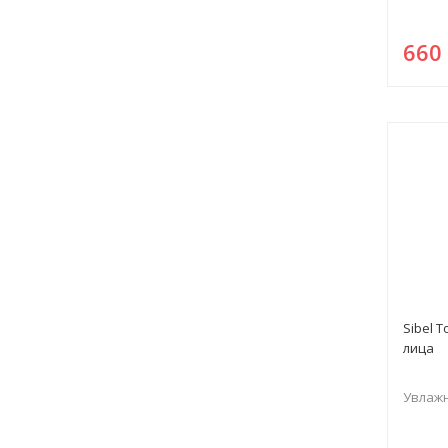
66
Sibel 
лица
Увлажн