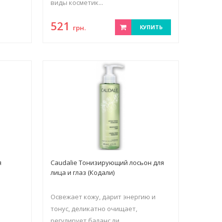
виды косметик...
521
грн.
КУПИТЬ
я
Caudalie Тонизирующий лосьон для
лица и глаз (Кодали)
Освежает кожу, дарит энергию и
тонус, деликатно очищает,
регулирует баланс ли...