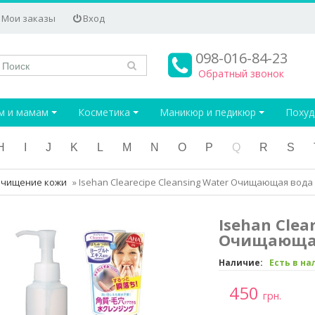
Мои заказы
Вход
098-016-84-23
Обратный звонок
м и мамам
Косметика
Маникюр и педикюр
Поху
H
I
J
K
L
M
N
O
P
Q
R
S
очищение кожи
»
Isehan Clearecipe Cleansing Water Очищающая вода
Isehan Clea
Очищающая
Наличие:
Есть в н
450
грн.