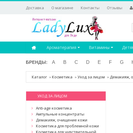
Доставка
О магазине
Контакты
Отзывы
Ароматерапия
Витамины
Детя
БРЕНДЫ:
A
B
C
D
E
F
G
Каталог
»
Косметика
»
Уход за лицом
»
Демакияж, 
УХОД ЗА ЛИЦОМ
Anti-age косметика
Ампульные концентраты
Демакияж, очищение кожи
Косметика для проблемной кожи
Косметика для чувствительной,