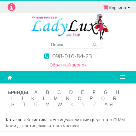
Корзина
098-016-84-23
Обратный звонок
Ароматерапия
БРЕНДЫ:
A
B
C
D
E
F
G
H
I
J
K
L
M
N
O
P
Q
R
Витамины
S
T
U
V
W
X
Y
Z
А-Я
Детям и мамам
Каталог
»
Косметика
»
Антицеллюлитные средства
»
GUAM
Косметика
Крем для антицеллюлитного массажа