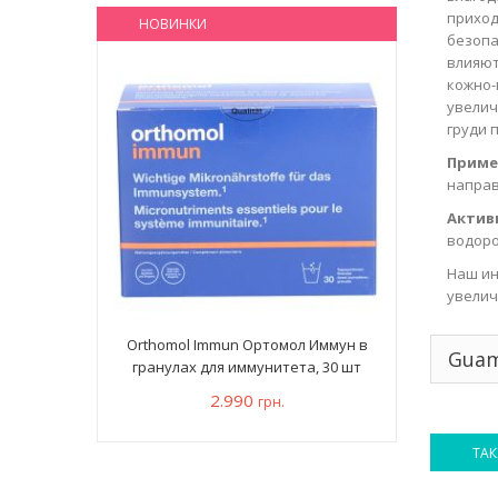
приход
НОВИНКИ
безопа
влияют
кожно-
увелич
груди 
Приме
направ
Актив
водоро
Наш ин
увелич
Orthomol Immun Ортомол Иммун в
Guam
гранулах для иммунитета, 30 шт
2.990
грн.
ТАК