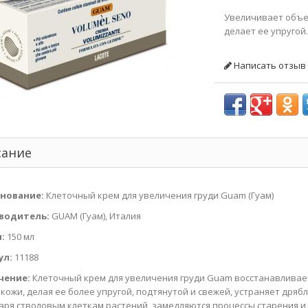
Увеличивает объем
делает ее упругой.
Написать отзыв
сание
нование:
Клеточный крем для увеличения груди Guam (Гуам)
водитель:
GUAM (Гуам), Италия
:
150 мл
ул:
11188
чение:
Клеточный крем для увеличения груди Guam восстанавливае
 кожи, делая ее более упругой, подтянутой и свежей, устраняет дрябл
аря стволовым клеткам растений, замедляются процессы старения и