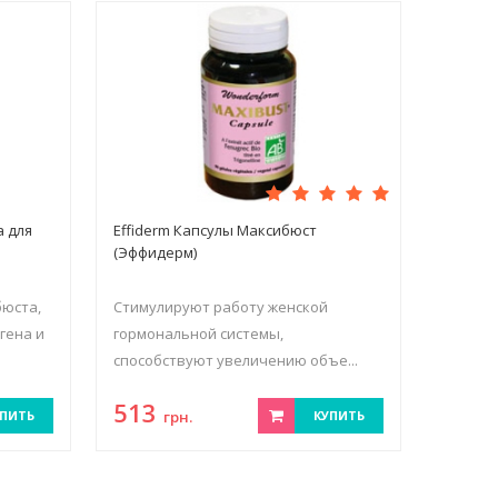
а для
Effiderm Капсулы Максибюст
(Эффидерм)
бюста,
Стимулируют работу женской
гена и
гормональной системы,
способствуют увеличению объе...
513
ПИТЬ
грн.
КУПИТЬ