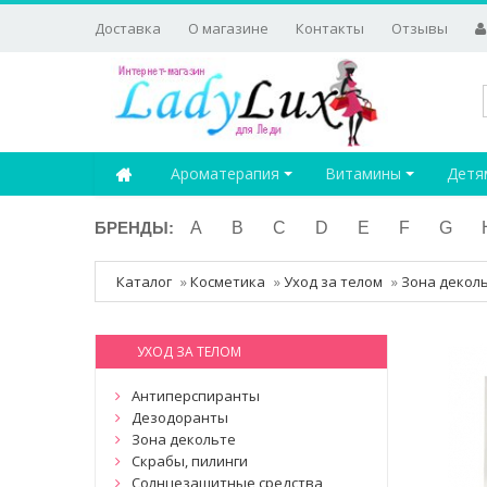
Доставка
О магазине
Контакты
Отзывы
Ароматерапия
Витамины
Детя
БРЕНДЫ:
A
B
C
D
E
F
G
Каталог
»
Косметика
»
Уход за телом
»
Зона декол
УХОД ЗА ТЕЛОМ
Антиперспиранты
Дезодоранты
Зона декольте
Скрабы, пилинги
Солнцезащитные средства