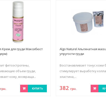
rm Крем для груди Максибюст
Algo Naturel Альгинатная маск
дерм)
упругости груди
ит фитоэстрогены,
Восстанавливает тонус кожи 
чивающие объем груди,
стимулирует выработку колла
ивает кожу, возвраща...
эластина,...
8
382
грн.
КУПИТЬ
грн.
КУ