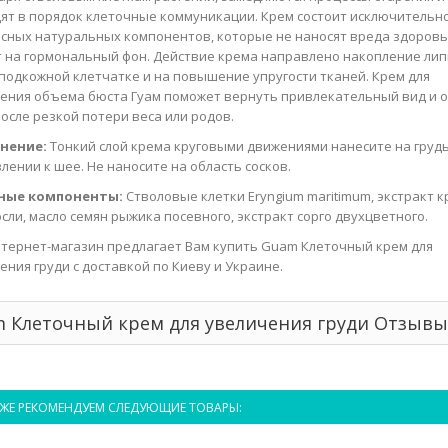
ят в порядок клеточные коммуникации. Крем состоит исключительно
сных натуральных компонентов, которые не наносят вреда здоровь
 на гормональный фон. Действие крема направлено накопление лип
подкожной клетчатке и на повышение упругости тканей. Крем для
ения объема бюста Гуам поможет вернуть привлекательный вид и 
после резкой потери веса или родов.
нение:
Тонкий слой крема круговыми движениями нанесите на грудь
лении к шее. Не наносите на область сосков.
ные компоненты:
Стволовые клетки Eryngium maritimum, экстракт 
сли, масло семян рыжика посевного, экстракт сорго двухцветного.
тернет-магазин предлагает Вам купить Guam Клеточный крем для
ения груди с доставкой по Киеву и Украине.
 Клеточный крем для увеличения груди Отзыв
ЖЕ РЕКОМЕНДУЕМ СЛЕДУЮЩИЕ ТОВАРЫ: