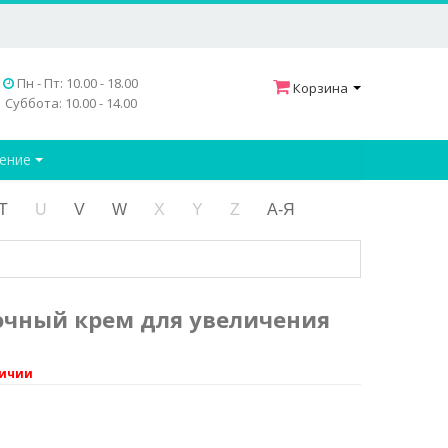
Пн - Пт: 10.00 - 18.00
Корзина
Суббота: 10.00 - 14.00
дение
T
U
V
W
X
Y
Z
А-Я
очный крем для увеличения
личии