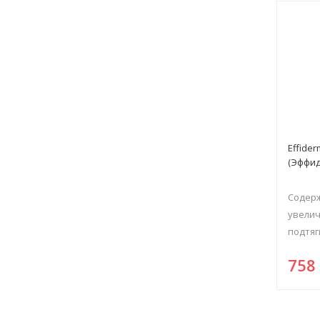
Effide
(Эффи
Содерж
увели
подтяг
75