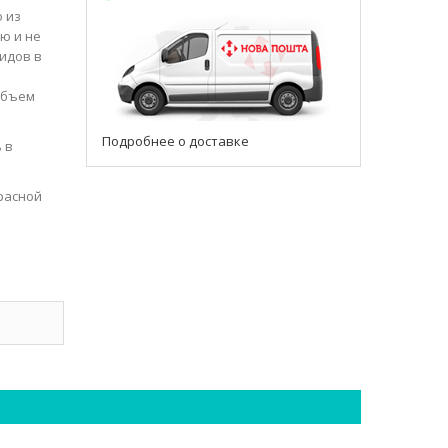
 из
ю и не
идов в
объем
Подробнее о доставке
 в
красной
ы