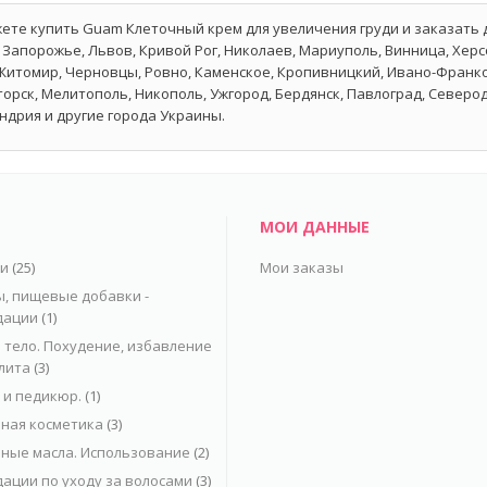
ете купить Guam Клеточный крем для увеличения груди и заказать д
 Запорожье, Львов, Кривой Рог, Николаев, Мариуполь, Винница, Херс
Житомир, Черновцы, Ровно, Каменское, Кропивницкий, Ивано-Франков
орск, Мелитополь, Никополь, Ужгород, Бердянск, Павлоград, Северо
ндрия и другие города Украины.
МОИ ДАННЫЕ
ьи
(25)
Мои заказы
, пищевые добавки -
дации
(1)
 тело. Похудение, избавление
лита
(3)
и педикюр.
(1)
ная косметика
(3)
ные масла. Использование
(2)
ации по уходу за волосами
(3)