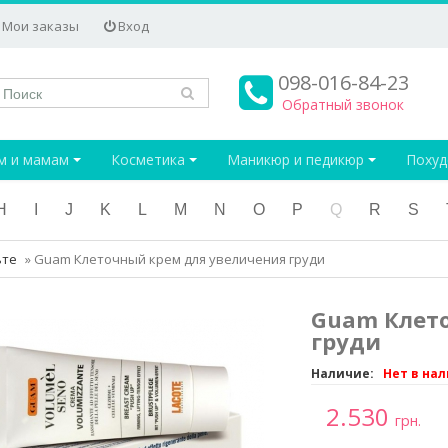
Мои заказы
Вход
098-016-84-23
Обратный звонок
м и мамам
Косметика
Маникюр и педикюр
Поху
H
I
J
K
L
M
N
O
P
Q
R
S
ьте
»
Guam Клеточный крем для увеличения груди
Guam Клет
груди
Наличие:
Нет в на
2.530
грн.