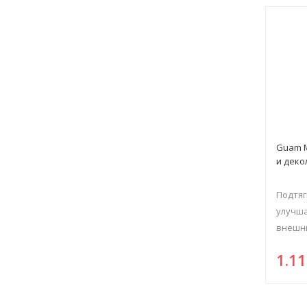
Guam 
и деко
Подтяг
улучша
внешни
1.1