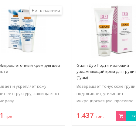
Нет в наличии
Микроклеточный крем для шеи
Guam Дуо Подтягивающий
льте
увлажняющий крем для груди 
(Гуам)
ивает и укрепляет кожу,
Возвращает тонус коже груди
ет ее структуру, защищает от
подтягивает, усиливает
х разд...
микроциркуляцию, противос...
11
1.437
грн.
грн.
КУ