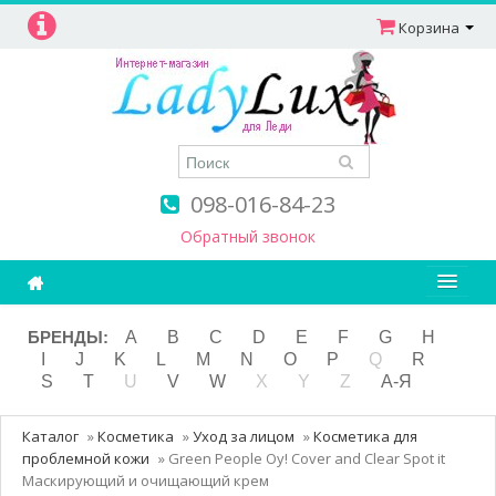
Корзина
098-016-84-23
Обратный звонок
Ароматерапия
БРЕНДЫ:
A
B
C
D
E
F
G
H
I
J
K
L
M
N
O
P
Q
R
Витамины
S
T
U
V
W
X
Y
Z
А-Я
Детям и мамам
Каталог
»
Косметика
»
Уход за лицом
»
Косметика для
Косметика
проблемной кожи
»
Green People Oy! Cover and Clear Spot it
Маскирующий и очищающий крем