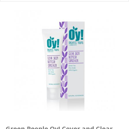
Маникюр и педикюр
Похудение
Green People Oy! Cover and Clear