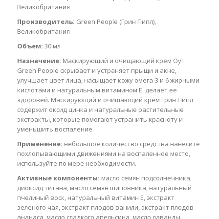
Великобритания
Производитель:
Green People (Грин Пипл),
Великобритания
Объем:
30 мл
Назначение:
Маскирующий и очищающий крем Oy!
Green People скрывает и устраняет прыщи и акне,
улучшает цвет лица, насыщает кожу омега-3 и 6 жирными
кислотами и натуральным витамином Е, делает ее
здоровей. Маскирующий и очищающий крем Грин Пипл
содержит оксид цинка и натуральные растительные
экстракты, которые помогают устранить красноту и
уменьшить воспаление.
Применение:
небольшое количество средства нанесите
похлопывающими движениями на воспаленное место,
используйте по мере необходимости.
Активные компоненты:
масло семян подсолнечника,
диоксид титана, масло семян шиповника, натуральный
пчелиный воск, натуральный витамин Е, экстракт
зеленого чая, экстракт плодов ванили, экстракт плодов
ананаса, масло сладкого апельсина, масло лаванды.