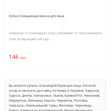
Doliva Очищающая маска для лица
Освежает и тонизирует кожу, избавляет от ороговевшего
слоя, возвращает ей здо...
146
грн.
Вы можете купить Granatapfel Крем для лица «Ночной
уход» и заказать доставку по Киеву и Украине: Харьков,
Одесса, Днепр, Запорожье, Львов, Кривой Рог, Николаев,
Мариуполь, Винница, Херсон, Чернигов, Полтава,
Черкассы, Хмельницкий, Сумы, Житомир, Черновцы,
Ровно, Каменское, Кропивницкий, Ивано-Франковск,