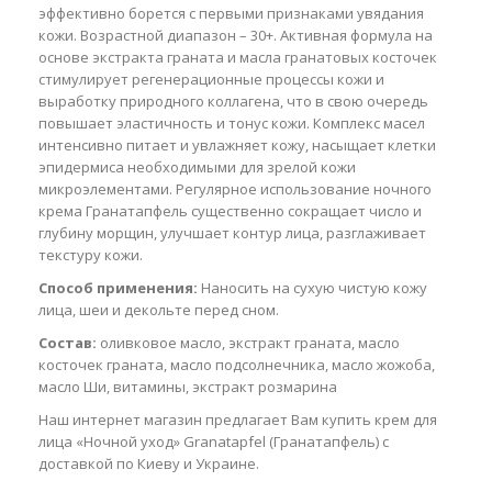
эффективно борется с первыми признаками увядания
кожи. Возрастной диапазон – 30+. Активная формула на
основе экстракта граната и масла гранатовых косточек
стимулирует регенерационные процессы кожи и
выработку природного коллагена, что в свою очередь
повышает эластичность и тонус кожи. Комплекс масел
интенсивно питает и увлажняет кожу, насыщает клетки
эпидермиса необходимыми для зрелой кожи
микроэлементами. Регулярное использование ночного
крема Гранатапфель существенно сокращает число и
глубину морщин, улучшает контур лица, разглаживает
текстуру кожи.
Способ применения:
Наносить на сухую чистую кожу
лица, шеи и декольте перед сном.
Состав:
оливковое масло, экстракт граната, масло
косточек граната, масло подсолнечника, масло жожоба,
масло Ши, витамины, экстракт розмарина
Наш интернет магазин предлагает Вам купить крем для
лица «Ночной уход» Granatapfel (Гранатапфель) с
доставкой по Киеву и Украине.