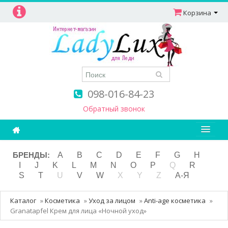
Корзина
098-016-84-23
Обратный звонок
Ароматерапия
БРЕНДЫ:
A
B
C
D
E
F
G
H
I
J
K
L
M
N
O
P
Q
R
Витамины
S
T
U
V
W
X
Y
Z
А-Я
Детям и мамам
Каталог
»
Косметика
»
Уход за лицом
»
Anti-age косметика
»
Косметика
Granatapfel Крем для лица «Ночной уход»