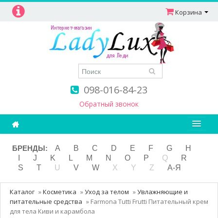
Корзина
098-016-84-23
Обратный звонок
Ароматерапия
БРЕНДЫ:
A
B
C
D
E
F
G
H
I
J
K
L
M
N
O
P
Q
R
Витамины
S
T
U
V
W
X
Y
Z
А-Я
Детям и мамам
Каталог
»
Косметика
»
Уход за телом
»
Увлажняющие и
Косметика
питательные средства
»
Farmona Tutti Frutti Питательный крем
для тела Киви и карамбола