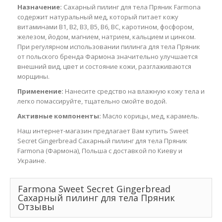
Назначение:
Сахарный пилинг для тела Пряник Farmona
содержит натуральный мед, который питает кожу
витаминами B1, B2, В3, B5, B6, ВС, каротином, фосфором,
железом, йодом, магнием, натрием, кальцием и цинком.
При регулярном использовании пилинга для тела Пряник
от польского бренда Фармона значительно улучшается
внешний вид, цвет и состояние кожи, разглаживаются
морщины.
Применение:
Нанесите средство на влажную кожу тела и
легко помассируйте, тщательно смойте водой.
Активные компоненты:
Масло корицы, мед, карамель.
Наш интернет-магазин предлагает Вам купить Sweet
Secret Gingerbread Сахарный пилинг для тела Пряник
Farmona (Фармона), Польша с доставкой по Киеву и
Украине.
Farmona Sweet Secret Gingerbread
Сахарный пилинг для тела Пряник
Отзывы