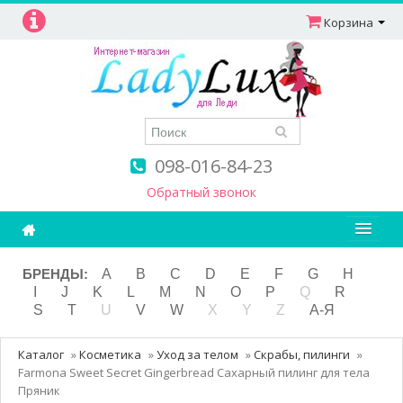
Корзина
098-016-84-23
Обратный звонок
Ароматерапия
БРЕНДЫ:
A
B
C
D
E
F
G
H
I
J
K
L
M
N
O
P
Q
R
Витамины
S
T
U
V
W
X
Y
Z
А-Я
Детям и мамам
Каталог
»
Косметика
»
Уход за телом
»
Скрабы, пилинги
»
Косметика
Farmona Sweet Secret Gingerbread Сахарный пилинг для тела
Пряник