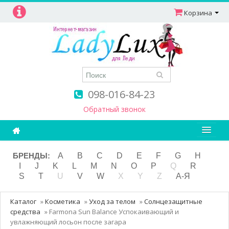
Корзина
098-016-84-23
Обратный звонок
Ароматерапия
БРЕНДЫ:
A
B
C
D
E
F
G
H
I
J
K
L
M
N
O
P
Q
R
Витамины
S
T
U
V
W
X
Y
Z
А-Я
Детям и мамам
Каталог
»
Косметика
»
Уход за телом
»
Солнцезащитные
Косметика
средства
»
Farmona Sun Balance Успокаивающий и
увлажняющий лосьон после загара