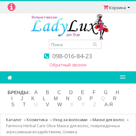
Корзина
098-016-84-23
Обратный звонок
Ароматерапия
БРЕНДЫ:
A
B
C
D
E
F
G
H
I
J
K
L
M
N
O
P
Q
R
Витамины
S
T
U
V
W
X
Y
Z
А-Я
Детям и мамам
Каталог
»
Косметика
»
Уход за волосами
»
Маски для волос
»
Косметика
Farmona Herbal Care Olive Маска для волос, поврежденных
агрессивным воздействием, Оливка