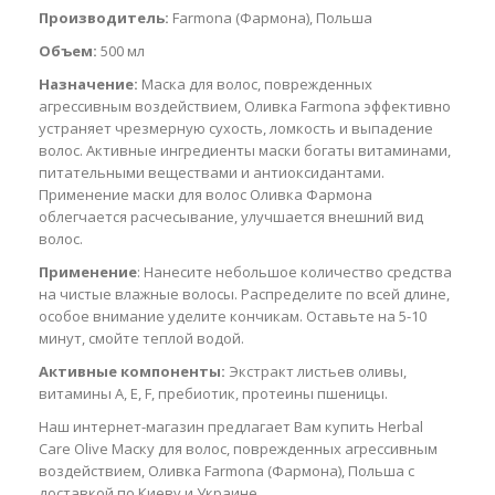
Производитель:
Farmona (Фармона), Польша
Объем:
500 мл
Назначение:
Маска для волос, поврежденных
агрессивным воздействием, Оливка Farmona эффективно
устраняет чрезмерную сухость, ломкость и выпадение
волос. Активные ингредиенты маски богаты витаминами,
питательными веществами и антиоксидантами.
Применение маски для волос Оливка Фармона
облегчается расчесывание, улучшается внешний вид
волос.
Применение
: Нанесите небольшое количество средства
на чистые влажные волосы. Распределите по всей длине,
особое внимание уделите кончикам. Оставьте на 5-10
минут, смойте теплой водой.
Активные компоненты:
Экстракт листьев оливы,
витамины А, Е, F, пребиотик, протеины пшеницы.
Наш интернет-магазин предлагает Вам купить Herbal
Care Olive Маску для волос, поврежденных агрессивным
воздействием, Оливка Farmona (Фармона), Польша с
доставкой по Киеву и Украине.