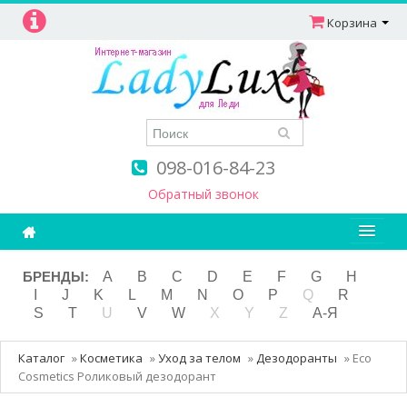
Корзина
098-016-84-23
Обратный звонок
Ароматерапия
БРЕНДЫ:
A
B
C
D
E
F
G
H
I
J
K
L
M
N
O
P
Q
R
Витамины
S
T
U
V
W
X
Y
Z
А-Я
Детям и мамам
Каталог
»
Косметика
»
Уход за телом
»
Дезодоранты
»
Eco
Косметика
Cosmetics Роликовый дезодорант