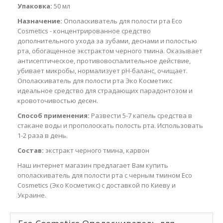
Упаковка:
50 мл
Назначение:
Ополаскиватель для полости рта Eco
Cosmetics - концентрированное средство
дополнительного ухода за зубами, деснами и полостью
рта, обогащенное экстрактом черного тмина. Оказывает
антисептическое, противовоспалительное действие,
убивает микробы, нормализует рН-баланс, очищает.
Ополаскиватель для полости рта Эко Косметикс
идеальное средство для страдающих парадонтозом и
кровоточивостью десен.
Способ применения:
Развести 5-7 капель средства в
стакане воды и прополоскать полость рта. Использовать
1-2 раза в день.
Состав:
экстракт черного тмина, карвон
Наш интернет магазин предлагает Вам купить
ополаскиватель для полости рта с черным тмином Eco
Cosmetics (Эко Косметикс) с доставкой по Киеву и
Украине.