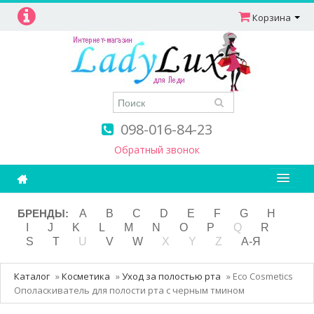
Корзина
098-016-84-23
Обратный звонок
Ароматерапия
БРЕНДЫ:
A
B
C
D
E
F
G
H
I
J
K
L
M
N
O
P
Q
R
Витамины
S
T
U
V
W
X
Y
Z
А-Я
Детям и мамам
Каталог
»
Косметика
»
Уход за полостью рта
»
Eco Cosmetics
Косметика
Ополаскиватель для полости рта с черным тмином