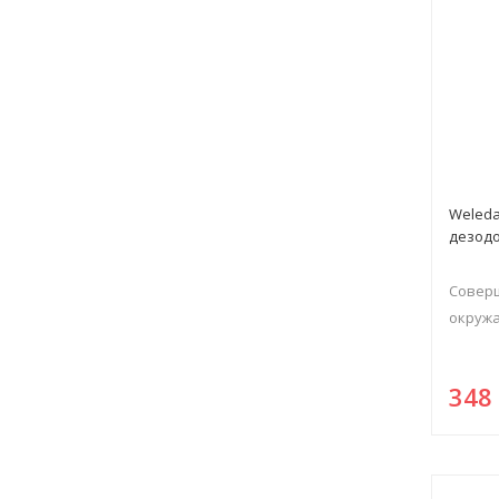
Weleda
дезод
Соверш
окружа
34