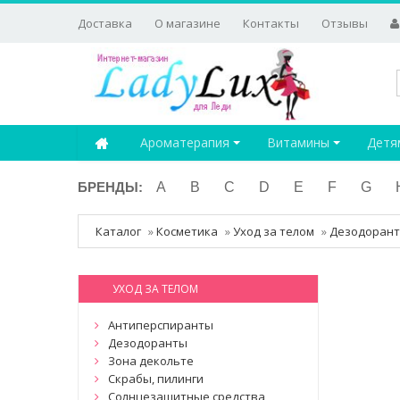
Доставка
О магазине
Контакты
Отзывы
Ароматерапия
Витамины
Детя
БРЕНДЫ:
A
B
C
D
E
F
G
Каталог
»
Косметика
»
Уход за телом
»
Дезодоран
УХОД ЗА ТЕЛОМ
Антиперспиранты
Дезодоранты
Зона декольте
Скрабы, пилинги
Солнцезащитные средства