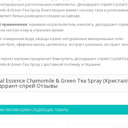
 натуральные растительные компоненты. Дезодорант-спрей Crystal E
ile & Green Tea Spray благотворно влияет на кожу тела и успокаивае
авляет белых разводов и следов на одежде.
б применения:
нажимая на распылитель наносить дезодорант-спре
 на чистую кожу в утреннее время.
:
очищенная вода, квасцы калия, натуральные минеральные соли -
ium Alum, эфирные масла, целлюлоза, экстракт ромашки, экстракт зе
тернет магазин предлагает Вам купить дезодорант-спрей Crystal Es
ile & Green Tea Spray с доставкой по Киеву и Украине.
tal Essence Chamomile & Green Tea Spray (Кристалл
дорант-спрей Отзывы
ЖЕ РЕКОМЕНДУЕМ СЛЕДУЮЩИЕ ТОВАРЫ: