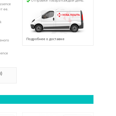
Отправки товара каждый день.
ssence
т ее.
й
Подробнее о доставке
леного
sence
)