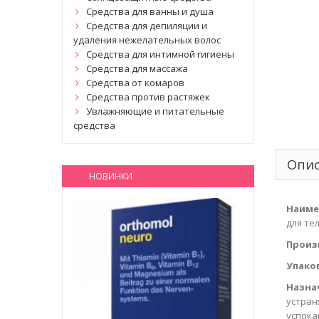
Средства для ванны и душа
Средства для депиляции и
удаления нежелательных волос
Средства для интимной гигиены
Средства для массажа
Средства от комаров
Средства против растяжек
Увлажняющие и питательные
средства
Опи
НОВИНКИ
Наиме
для те
Произ
Упако
Назна
устран
успока