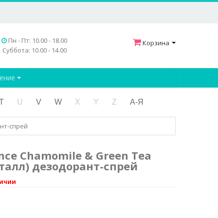
Пн - Пт: 10.00 - 18.00
Корзина
Суббота: 10.00 - 14.00
дение
T
U
V
W
X
Y
Z
А-Я
ант-спрей
ence Chamomile & Green Tea
сталл) дезодорант-спрей
личии