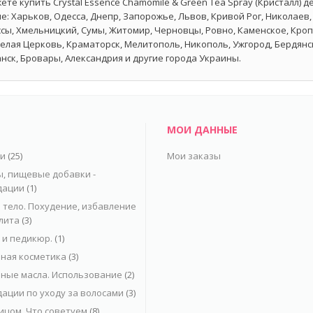
ете купить Crystal Essence Chamomile & Green Tea Spray (Кристалл) 
е: Харьков, Одесса, Днепр, Запорожье, Львов, Кривой Рог, Николаев,
сы, Хмельницкий, Сумы, Житомир, Черновцы, Ровно, Каменское, Кро
Белая Церковь, Краматорск, Мелитополь, Никополь, Ужгород, Бердян
нск, Бровары, Александрия и другие города Украины.
МОИ ДАННЫЕ
ьи
(25)
Мои заказы
, пищевые добавки -
дации
(1)
 тело. Похудение, избавление
лита
(3)
и педикюр.
(1)
ная косметика
(3)
ные масла. Использование
(2)
ации по уходу за волосами
(3)
лицом. Что советуем
(8)