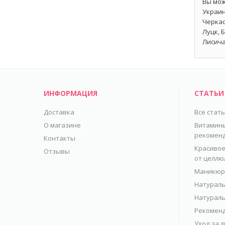
Вы мож
Украин
Черкас
Луцк, 
Лисича
ИНФОРМАЦИЯ
СТАТЬИ
Доставка
Все стат
О магазине
Витамины
рекомен
Контакты
Красивое
Отзывы
от целлю
Маникюр 
Натураль
Натураль
Рекоменд
Уход за 