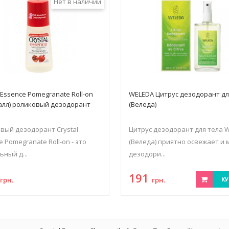
Нет в наличии
l Essence Pomegranate Roll-on
WELEDA Цитрус дезодорант дл
алл) роликовый дезодорант
(Веледа)
вый дезодорант Crystal
Цитрус дезодорант для тела 
e Pomegranate Roll-on - это
(Веледа) приятно освежает и 
ьный д...
дезодори...
2
191
грн.
грн.
КУ