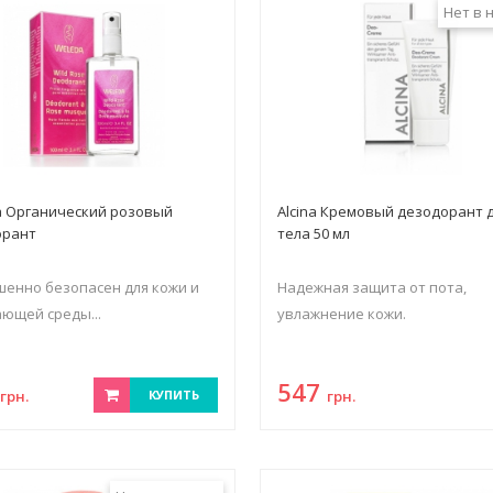
Нет в 
 Органический розовый
Alcina Кремовый дезодорант 
орант
тела 50 мл
енно безопасен для кожи и
Надежная защита от пота,
ющей среды...
увлажнение кожи.
8
547
грн.
КУПИТЬ
грн.