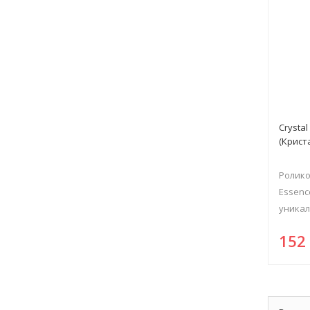
Crysta
(Крист
Ролико
Essenc
уникал
15