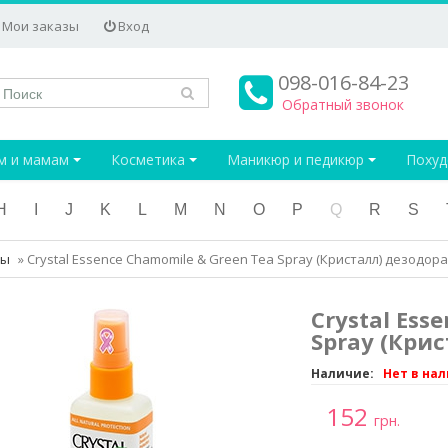
Мои заказы
Вход
098-016-84-23
Обратный звонок
м и мамам
Косметика
Маникюр и педикюр
Поху
H
I
J
K
L
M
N
O
P
Q
R
S
ты
»
Crystal Essence Chamomile & Green Tea Spray (Кристалл) дезодор
Crystal Ess
Spray (Кри
Наличие:
Нет в на
152
грн.