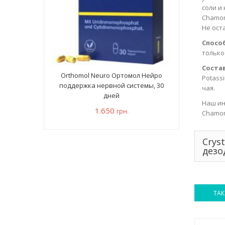
соли и
Chamom
Не ост
Спосо
только
Состав
Orthomol Neuro Ортомол Нейро
Potass
поддержка нервной системы, 30
чая.
дней
Наш ин
1.650
грн.
Chamom
Crys
дезо
ТАК