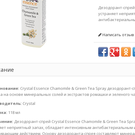
Дезодорант-спрей 
устраняет неприя
антибактериальным
Написать отзыв
сание
нование:
Crystal Essence Chamomile & Green Tea Spray дезодорант-
ла на основе минеральных солей и экстрактов ромашки и зеленого ч
водитель:
Crystal
вка:
118 мл
чение:
Дезодорант-спрей Crystal Essence Chamomile & Green Tea Spr
яет неприятный запах, обладает интенсивным антибактериальным 
ивающим действием. Основу дезодоранта-спрея составляют минер