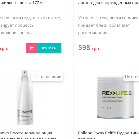
 жидкого шелка 177 мл
аргана для поврежденных во
т волосам гладкость и сияние,
Устраняет секущиеся кончики
зирует процессы
придает блеск, облегчает
новления воло...
расчесывание...
7
598
грн.
КУПИТЬ
грн.
Нет в наличии
Нет в 
anics Восстанавливающая
Rolland Oway Relife Пудра тим
я настойка на основе масла
перхоти