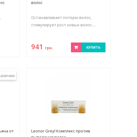
лос
волос
,
Останавливает потерю волос,
стимулирует рост новых волос....
941
грн.
КУПИТЬ
наличии
ьяна от
Leonor Greyl Комплекс против
выпадения волос