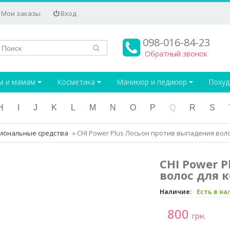
Мои заказы
Вход
098-016-84-23
Обратный звонок
м и мамам
Косметика
Маникюр и педикюр
Поху
H
I
J
K
L
M
N
O
P
Q
R
S
иональные средства
»
CHI Power Plus Лосьон против выпадения вол
CHI Power 
волос для 
Наличие:
Есть в н
800
грн.