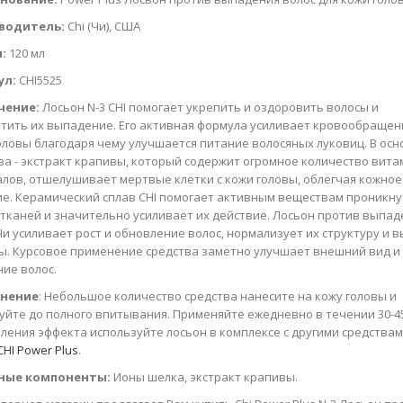
водитель:
Chi (Чи), США
:
120 мл
ул:
CHI5525
чение:
Лосьон N-3 CHI помогает укрепить и оздоровить волосы и
тить их выпадение. Его активная формула усиливает кровообращен
оловы благодаря чему улучшается питание волосяных луковиц. В осн
ва - экстракт крапивы, который содержит огромное количество вита
лов, отшелушивает мертвые клетки с кожи головы, облегчая кожное
е. Керамический сплав CHI помогает активным веществам проникну
 тканей и значительно усиливает их действие. Лосьон против выпад
Чи усиливает рост и обновление волос, нормализует их структуру и 
ы. Курсовое применение средства заметно улучшает внешний вид и
ние волос.
нение
: Небольшое количество средства нанесите на кожу головы и
уйте до полного впитывания. Применяйте ежедневно в течении 30-45
иления эффекта используйте лосьон в комплексе с другими средства
CHI Power Plus
.
ные компоненты:
Ионы шелка, экстракт крапивы.