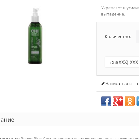
Укрепляет и усили
выпадение.
Количество:
Написать отзыв
сание
нование:
Power Plus Лосьон против выпадения волос для кожи голов