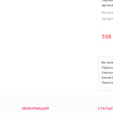
арган
Испаря
предот
59
Вы мож
Харько
Хмельн
Белая 
Лисича
ИНФОРМАЦИЯ
СТАТЬИ