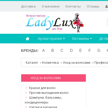
Доставка
О магазине
Контакты
Отзывы
Ароматерапия
Витамины
Детя
БРЕНДЫ:
A
B
C
D
E
F
G
Каталог
»
Косметика
»
Уход за волосами
»
Професс
УХОД ЗА ВОЛОСАМИ
Краски для волос
Против выпадения волос
Шампуни, бальзамы,
кондиционеры
Щетки и расчески