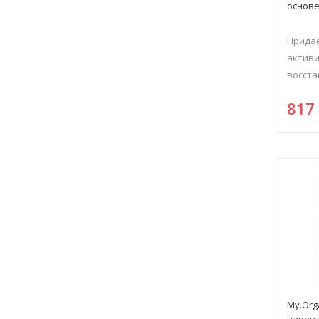
основе
Придае
активи
восста
81
My.Org
парова