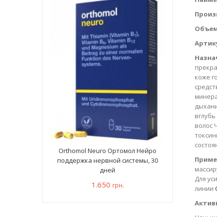
Произ
Объем
Артик
Назна
прекра
коже г
средст
минера
дыхани
вглубь
волос 
токсин
состоя
Orthomol Neuro Ортомол Нейро
Приме
поддержка нервной системы, 30
массир
дней
Для ус
1.650
грн.
линии
Актив