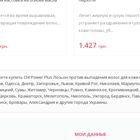
а
ется во время выравнивая,
Лечит жирную и сухую перхот
вращая повреждение волос....
устраняет раздражение и сух
кожи головы, уб...
8
1.427
грн.
грн.
ете купить CHI Power Plus Лосьон против выпадения волос для кожи 
в, Одесса, Днепр, Запорожье, Львов, Кривой Рог, Николаев, Мариупол
ицкий, Сумы, Житомир, Черновцы, Ровно, Каменское, Кропивницкий, 
Церковь, Краматорск, Мелитополь, Никополь, Ужгород, Бердянск, Па
нск, Бровары, Александрия и другие города Украины.
МОИ ДАННЫЕ