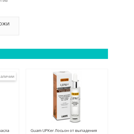
отив
кожи
наличии
масла
Guam UPKer Лосьон от выпадения