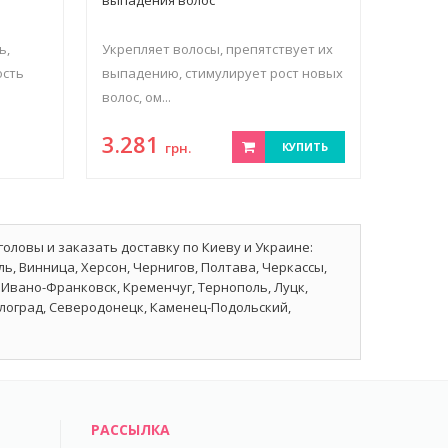
ь,
Укрепляет волосы, препятствует их
ость
выпадению, стимулирует рост новых
волос, ом...
3.281
грн.
КУПИТЬ
головы и заказать доставку по Киеву и Украине:
ь, Винница, Херсон, Чернигов, Полтава, Черкассы,
Ивано-Франковск, Кременчуг, Тернополь, Луцк,
влоград, Северодонецк, Каменец-Подольский,
РАССЫЛКА