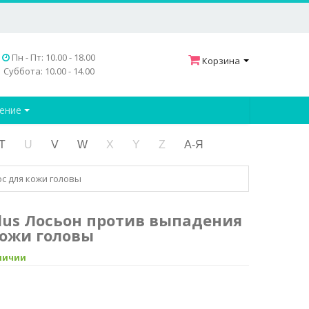
Пн - Пт: 10.00 - 18.00
Корзина
Суббота: 10.00 - 14.00
дение
T
U
V
W
X
Y
Z
А-Я
ос для кожи головы
Plus Лосьон против выпадения
кожи головы
аличии