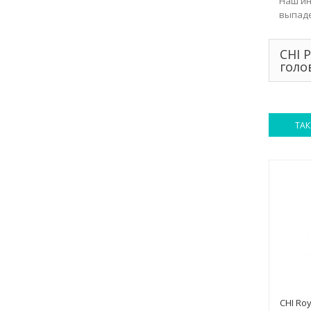
Наш ин
выпаде
CHI 
голо
ТАК
CHI Ro