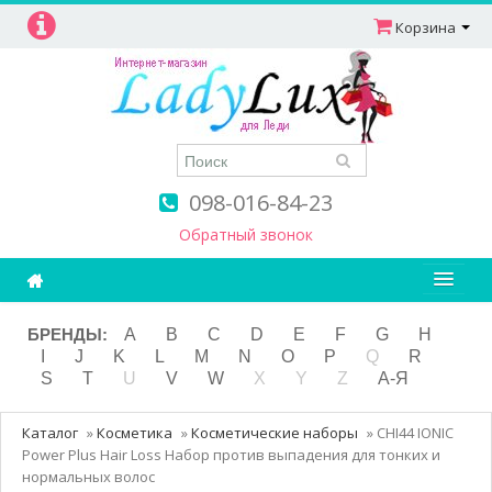
Корзина
098-016-84-23
Обратный звонок
Ароматерапия
БРЕНДЫ:
A
B
C
D
E
F
G
H
I
J
K
L
M
N
O
P
Q
R
Витамины
S
T
U
V
W
X
Y
Z
А-Я
Детям и мамам
Каталог
»
Косметика
»
Косметические наборы
»
CHI44 IONIC
Косметика
Power Plus Hair Loss Набор против выпадения для тонких и
нормальных волос