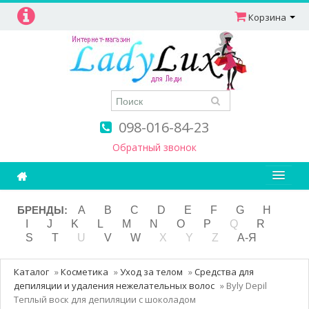
Корзина
098-016-84-23
Обратный звонок
Ароматерапия
БРЕНДЫ:
A
B
C
D
E
F
G
H
I
J
K
L
M
N
O
P
Q
R
Витамины
S
T
U
V
W
X
Y
Z
А-Я
Детям и мамам
Каталог
»
Косметика
»
Уход за телом
»
Средства для
Косметика
депиляции и удаления нежелательных волос
»
Byly Depil
Теплый воск для депиляции с шоколадом