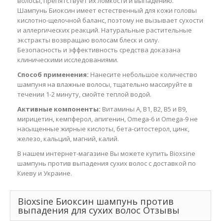
волосы, препятствует их ломкости и выпадению.
Шампунь Биоксин имеет естественный для кожи головы
кислотно-щелочной баланс, поэтому не вызывает сухости
и аллергических реакций. Натуральные растительные
экстракты возвращаю волосам блеск и силу.
Безопасность и эффективность средства доказана
клиническими исследованиями.
Способ применения:
Нанесите небольшое количество
шампуня на влажные волосы, тщательно массируйте в
течении 1-2 минуту, смойте теплой водой.
Активные компоненты:
Витамины A, B1, B2, B5 и B9,
мирицетин, кемпферол, апигенин, Omega-6 и Omega-9 не
насыщенные жирные кислоты, бета-ситостерол, цинк,
железо, кальций, магний, калий.
В нашем интернет-магазине Вы можете купить Bioxsine
шампунь против выпадения сухих волос с доставкой по
Киеву и Украине.
Bioxsine Биоксин шампунь против
выпадения для сухих волос Отзывы