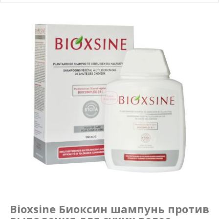
Маникюр и педикюр
Похудение
Bioxsine Биоксин шампунь против