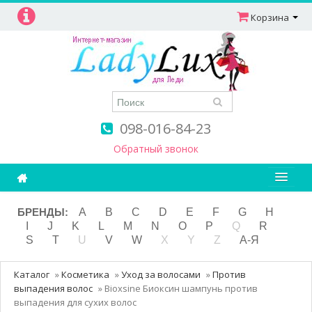
Корзина
098-016-84-23
Обратный звонок
Ароматерапия
БРЕНДЫ:
A
B
C
D
E
F
G
H
I
J
K
L
M
N
O
P
Q
R
Витамины
S
T
U
V
W
X
Y
Z
А-Я
Детям и мамам
Каталог
»
Косметика
»
Уход за волосами
»
Против
Косметика
выпадения волос
»
Bioxsine Биоксин шампунь против
выпадения для сухих волос