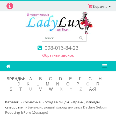
Корзина
098-016-84-23
Обратный звонок
Ароматерапия
БРЕНДЫ:
A
B
C
D
E
F
G
H
I
J
K
L
M
N
O
P
Q
R
Витамины
S
T
U
V
W
X
Y
Z
А-Я
Детям и мамам
Каталог
»
Косметика
»
Уход за лицом
»
Кремы, флюиды,
Косметика
сыворотки
»
Балансирующий флюид для лица Declare Sebum
Reducing & Pore (Декларе)