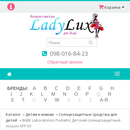
Корзина
098-016-84-23
Обратный звонок
Ароматерапия
БРЕНДЫ:
A
B
C
D
E
F
G
H
I
J
K
L
M
N
O
P
Q
R
Витамины
S
T
U
V
W
X
Y
Z
А-Я
Детям и мамам
Каталог
»
Детям и мамам
»
Солнцезащитные средства для
Косметика
детей
»
BABE Laboratorios Pediatric Детский солнцезащитный
лосьон SPF 50