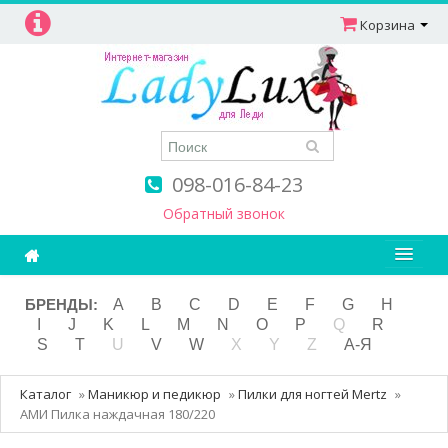
Корзина
098-016-84-23
Обратный звонок
Ароматерапия
БРЕНДЫ:
A
B
C
D
E
F
G
H
I
J
K
L
M
N
O
P
Q
R
Витамины
S
T
U
V
W
X
Y
Z
А-Я
Детям и мамам
Каталог
»
Маникюр и педикюр
»
Пилки для ногтей Mertz
»
Косметика
АМИ Пилка наждачная 180/220