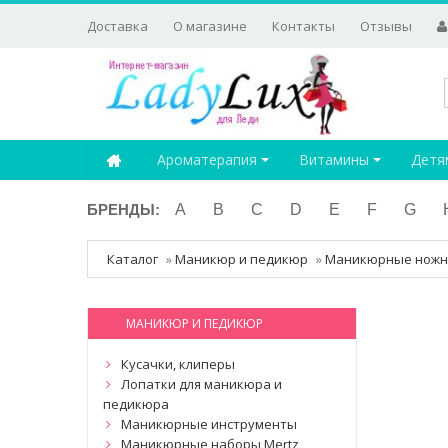
Доставка
О магазине
Контакты
Отзывы
Ароматерапия
Витамины
Детя
БРЕНДЫ:
A
B
C
D
E
F
G
Каталог
»
Маникюр и педикюр
»
Маникюрные нож
МАНИКЮР И ПЕДИКЮР
Кусачки, клиперы
Лопатки для маникюра и
педикюра
Маникюрные инструменты
Маникюрные наборы Mertz