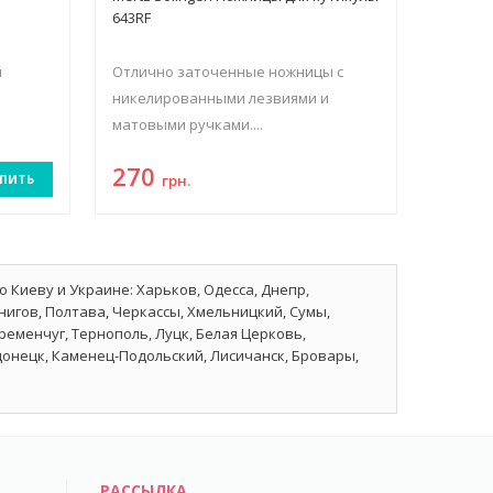
643RF
й
Отлично заточенные ножницы с
никелированными лезвиями и
матовыми ручками....
270
ПИТЬ
грн.
 Киеву и Украине: Харьков, Одесса, Днепр,
нигов, Полтава, Черкассы, Хмельницкий, Сумы,
еменчуг, Тернополь, Луцк, Белая Церковь,
донецк, Каменец-Подольский, Лисичанск, Бровары,
РАССЫЛКА