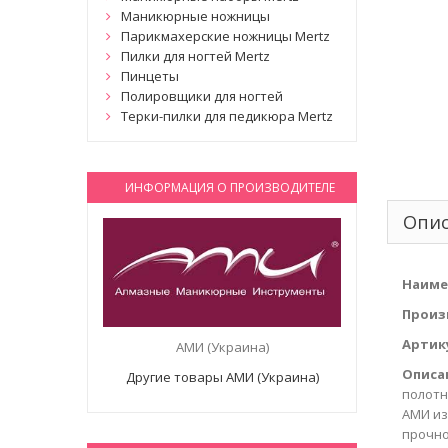
Маникюрные ножницы
Парикмахерские ножницы Mertz
Пилки для ногтей Mertz
Пинцеты
Полировщики для ногтей
Терки-пилки для педикюра Mertz
ИНФОРМАЦИЯ О ПРОИЗВОДИТЕЛЕ
Опи
Наиме
Произ
Артик
АМИ (Украина)
Описа
Другие товары АМИ (Украина)
полотн
АМИ из
прочно