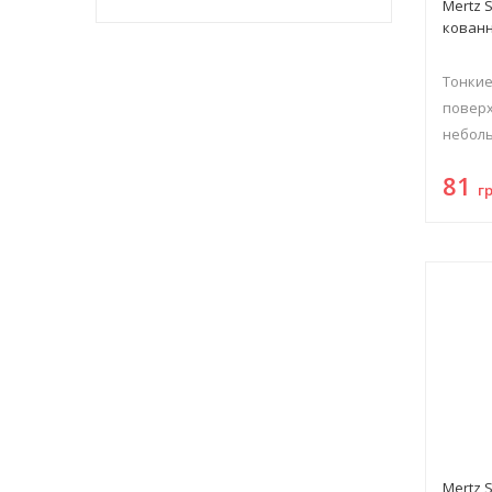
Mertz 
кованн
Тонкие
поверх
неболь
81
г
Mertz 