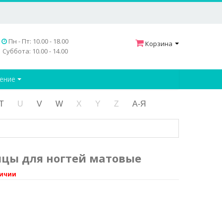
Пн - Пт: 10.00 - 18.00
Корзина
Суббота: 10.00 - 14.00
дение
T
U
V
W
X
Y
Z
А-Я
цы для ногтей матовые
личии