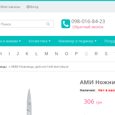
Мои заказы
Вход
098-016-84-23
Обратный звонок
м и мамам
Косметика
Маникюр и педикюр
Поху
H
I
J
K
L
M
N
O
P
Q
R
S
ницы
»
АМИ Ножницы для ногтей матовые
АМИ Ножни
Наличие:
Нет в на
306
грн.