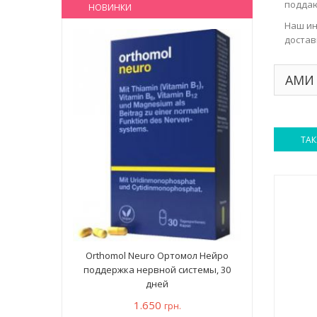
поддаю
НОВИНКИ
Наш ин
достав
АМИ 
ТАК
Orthomol Neuro Ортомол Нейро
поддержка нервной системы, 30
дней
1.650
грн.