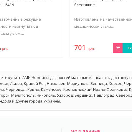
лы 643N
блестящие
 заточенные режущие
Изготовлены из качественно
ности изогнуты под
медицинской стали....
шим углом....
4
701
грн.
грн.
КУ
ете купить АМИ Ножницы для ногтей матовые и заказать доставку по
жье, Львов, Кривой Рог, Николаев, Мариуполь, Винница, Херсон, Чер
р, Черновцы, Ровно, Каменское, Кропивницкий, Ивано-Франковск, Кр
орск, Мелитополь, Никополь, Ужгород, Бердянск, Павлоград, Северо
ндрия и другие города Украины.
МОИ ДАННЫЕ