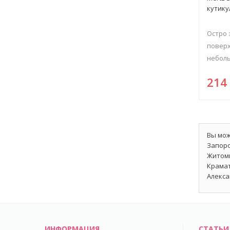
кутику
Остро
поверх
неболь
21
Вы мож
Запоро
Житоми
Крамат
Алекса
ИНФОРМАЦИЯ
СТАТЬИ