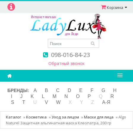
Корзина
098-016-84-23
Обратный звонок
Ароматерапия
БРЕНДЫ:
A
B
C
D
E
F
G
H
I
J
K
L
M
N
O
P
Q
R
Витамины
S
T
U
V
W
X
Y
Z
А-Я
Детям и мамам
Каталог
»
Косметика
»
Уход за лицом
»
Маски для лица
»
Algo
Косметика
Naturel Защитная альгинатная маска Клеопатра, 200 гр