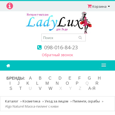
Корзина
098-016-84-23
Обратный звонок
Ароматерапия
БРЕНДЫ:
A
B
C
D
E
F
G
H
I
J
K
L
M
N
O
P
Q
R
Витамины
S
T
U
V
W
X
Y
Z
А-Я
Детям и мамам
Каталог
»
Косметика
»
Уход за лицом
»
Пилинги, скрабы
»
Косметика
Algo Naturel Маска-пилинг с киви