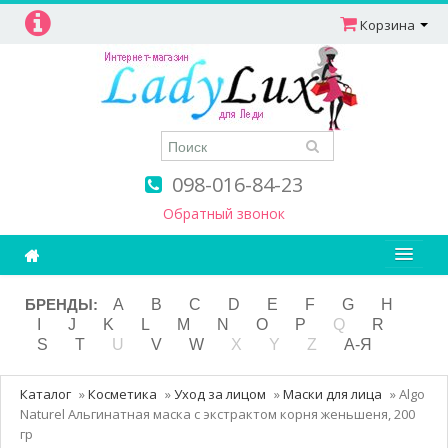
Корзина
098-016-84-23
Обратный звонок
Ароматерапия
БРЕНДЫ:
A
B
C
D
E
F
G
H
I
J
K
L
M
N
O
P
Q
R
Витамины
S
T
U
V
W
X
Y
Z
А-Я
Детям и мамам
Каталог
»
Косметика
»
Уход за лицом
»
Маски для лица
»
Algo
Косметика
Naturel Альгинатная маска с экстрактом корня женьшеня, 200
гр