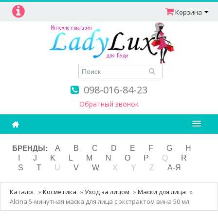
Корзина
098-016-84-23
Обратный звонок
Ароматерапия
БРЕНДЫ:
A
B
C
D
E
F
G
H
I
J
K
L
M
N
O
P
Q
R
Витамины
S
T
U
V
W
X
Y
Z
А-Я
Детям и мамам
Каталог
»
Косметика
»
Уход за лицом
»
Маски для лица
»
Косметика
Alcina 5-минутная маска для лица с экстрактом вина 50 мл